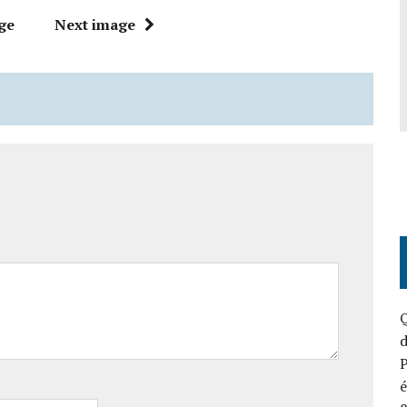
ge
Next image
Q
d
P
é