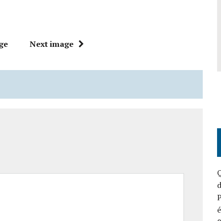
ge
Next image
Q
d
P
é